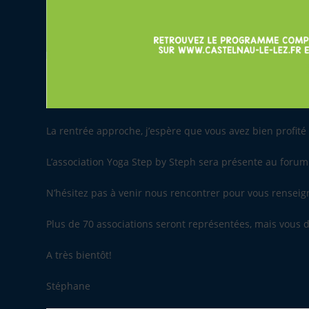
La rentrée approche, j’espère que vous avez bien profité 
L’association Yoga Step by Steph sera présente au forum
N’hésitez pas à venir nous rencontrer pour vous rensei
Plus de 70 associations seront représentées, mais vous d
A très bientôt!
Stéphane