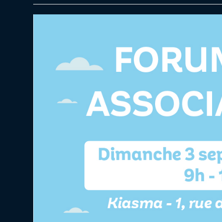
la
publication :