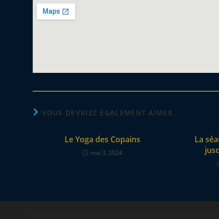
VOUS DEVRIEZ ÉGALEMENT AIMER
Le Yoga des Copains
La séa
jus
mai 3, 2024