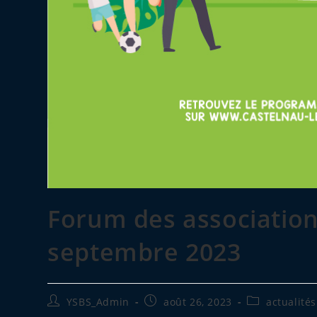
Forum des associations
septembre 2023
Auteur/autrice
Publication
Post
YSBS_Admin
août 26, 2023
actualités
de
publiée :
category: