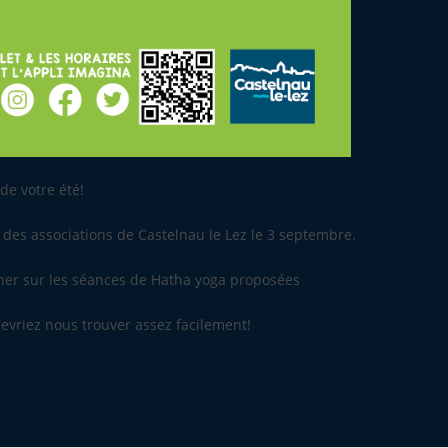
de votre été!
 des associations de Castelnau le Lez le 3 septembre.
gner sur les séances de Hatha yoga proposées
evriez nous trouver assez facilement!