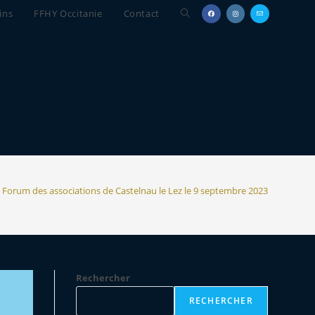
Toggle
ins
FFHY Occitanie
Contact
website
search
Forum des associations de Castelnau le Lez le 9 septembre 2023
Rechercher
RECHERCHER