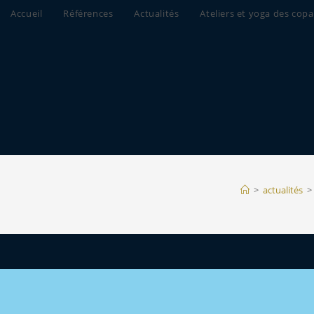
Accueil
Références
Actualités
Ateliers et yoga des copa
>
actualités
>